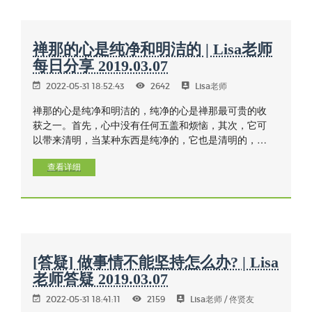
禅那的心是纯净和明洁的 | Lisa老师
每日分享 2019.03.07
2022-05-31 18:52:43
2642
Lisa老师
禅那的心是纯净和明洁的，纯净的心是禅那最可贵的收
获之一。首先，心中没有任何五盖和烦恼，其次，它可
以带来清明，当某种东西是纯净的，它也是清明的，例
如窗户脏了，那么我们很难看到窗外的景色，而擦干净
后，便可以看得很清楚。因此我们需要纯净的心来禅
查看详细
修，以获得内观智慧。这个当然需要时间，知道清除五
盖和持续下去的重要性，纯净的心来自勤奋和持续的修
行，也源于自我了解，以及知道自己该做些什么？
[答疑] 做事情不能坚持怎么办? | Lisa
老师答疑 2019.03.07
2022-05-31 18:41:11
2159
Lisa老师 / 佟贤友