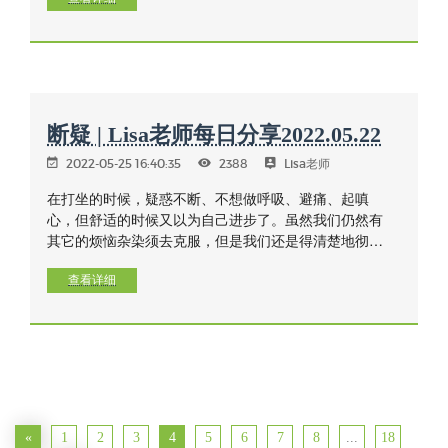
以为永远过不了这一关，结果呢？还是过去了——疼痛
生起很快又过去了，一切不也过去了。
断疑 | Lisa老师每日分享2022.05.22
2022-05-25 16:40:35
2388
Lisa老师
在打坐的时候，疑惑不断、不想做呼吸、避痛、起嗔
心，但舒适的时候又以为自己进步了。虽然我们仍然有
其它的烦恼杂染须去克服，但是我们还是得清楚地彻见
自我内在的一切，使我们能够断疑，进而达到个人修行
的稳定。
查看详细
«
1
2
3
4
5
6
7
8
...
18