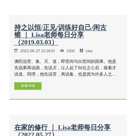
花，慧对修行的真正意义是破执，是心——放下的能
力！不论是工作，待人接物或禅修，谨记：目的是为了
付出，为了舍，舍掉自私，舍掉散乱、不安、懒惰，舍
掉对身心乐受的执着，舍到终极，那就是无我，也就是
持之以恒/正见/训练好自己/闲古
阿罗汉的境界，正！
锥 ｜ Lisa老师每日分享
（2019.03.03）
2022-05-27 22:26:51
2303
Lisa
佛陀说苦、集、灭、道，即世间与出世间的因果。他是
先说果再说因，先说灭，让人起了向往之心后，接着才
说道。同理，他先说苦，再说集，也是因为许多人之所
以修行，正是由于感受到苦，所以佛陀就先把人在现实
所招感的果报做了分析，并解释生老病死与种种社会生
查看详细
活的互动现象，人的心理对这些现象会产生爱别离、怨
憎会、求不得等各种的苦。
在家的修行 ｜ Lisa老师每日分享
（2022.05.27）