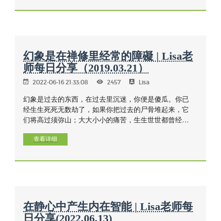
幻象是在禅修里经常的障礙 | Lisa老
师每日分享（2019.03.21）
2022-06-16 21:33:08
2457
Lisa
幻象是过去的东西，在过去里沉迷，你便是傻瓜。你已
经生生死死无数劫了，如果你把过去的尸骨堆起来，它
们将高过须弥山；大大小小的痛苦，生生世世都曾经
历。如果行者以真实智慧来思考这些，你们将会对人道
感到厌倦，失望！不再因出生而欢愉了，行者的心将直
查看详细
接地朝向解脱，正。
在静心中产生内在智能 | Lisa老师每
日分享(2022.06.13)