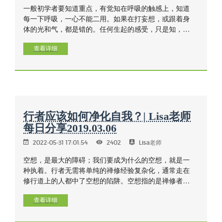
一般初学者要知道重点，有觉知在呼吸的触感上，知道
每一下呼吸，一心不能二用。如果在打妄想，或跟着身
体的光和气，都是错的。任何生起的感受，只是知，不
加任何思维和概念进入到禅修里面，要对触保持着觉
察，观身在触上和受上是所缘，所有的幻想、幻觉、幻
查看详细
境都是虚妄的，要知。
行者应该如何净化自我？| Lisa老师
每日分享2019.03.06
2022-05-31 17:01:54
2402
Lisa老师
空想，是最大的障碍；我们要成为什么的空想，就是一
种执着。行者无需将单纯的禅修经验复杂化，通常走在
修行道上的人都中了空想的陷阱。空想指的是禅修者试
图遵循预想的行为模式，而没用到正确的方法，因而停
止不前，没在禅坐中真正地觉知、觉察，不能够提起正
查看详细
念。