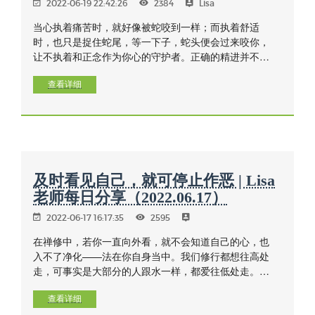
2022-06-19 22:42:26
2384
Lisa
当心执着痛苦时，就好像被蛇咬到一样；而执着舒适
时，也只是捉住蛇尾，等一下子，蛇头便会过来咬你，
让不执着和正念作为你心的守护者。正确的精进并不是
去使某些事情发生，而是一种警觉和觉醒每一刹那的精
进，一种克服懒惰和烦恼的精进，一种让我们一天中的
查看详细
每个活动——工作、生活都在禅坐中的精进！生活就是
我们的修行。
及时看见自己，就可停止作恶 | Lisa
老师每日分享（2022.06.17）
2022-06-17 16:17:35
2595
在禅修中，若你一直向外看，就不会知道自己的心，也
入不了净化——法在你自身当中。我们修行都想往高处
走，可事实是大部分的人跟水一样，都爱往低处走。因
为这样毫不费力，随着性子走是最容易的事。都是跟
贪、瞋、痴跑，于是一次次犯错，一次次跟随不善念。
查看详细