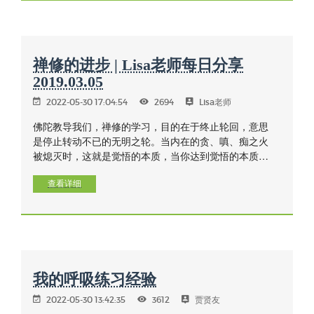
禅修的进步 | Lisa老师每日分享
2019.03.05
2022-05-30 17:04:54
2694
Lisa老师
佛陀教导我们，禅修的学习，目的在于终止轮回，意思
是停止转动不已的无明之轮。当内在的贪、嗔、痴之火
被熄灭时，这就是觉悟的本质，当你达到觉悟的本质，
解脱就是这么一回事，它是不断轮转与不断变化过程的
终点，是我们内在贪、嗔、痴的结束。平时会以喜悦来
查看详细
谈论解脱，是因为这是世人比较容易了解的概念，但其
实它超越快乐与痛苦两面，它是究竟的平静。
我的呼吸练习经验
2022-05-30 13:42:35
3612
贾贤友