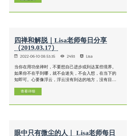
四禅和解脱｜Lisa老师每日分享
（2019.03.17）
2022-06-10 08:53:35
2493
Lisa
当你在用功坐禅时，不要想自己进步或到达某些境界。
如果你不在乎到哪，就不会迷失，不会入想，在当下的
知即可。心要像浮云，浮云没有到达的地方，没有目
的，没有终点，它不会挣扎下一步该怎样走。坐禅也一
样，到哪就是哪，直到死亡的一刻就知道了。只有付
查看详细
出，不必想，修行不是想出来的，浮云是自然的，要
明！
眼中只有微尘的人｜ Lisa老师每日