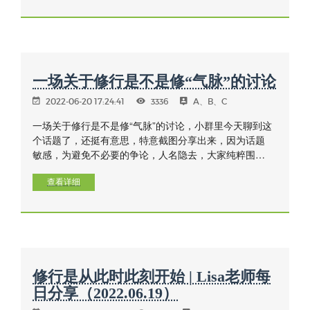
从我们自己的内心作为始点和核心，来指导我们如何去
观察自己的内心世界，并从当下超越与放下。
一场关于修行是不是修“气脉”的讨论
2022-06-20 17:24:41
3336
A、B、C
一场关于修行是不是修“气脉”的讨论，小群里今天聊到这
个话题了，还挺有意思，特意截图分享出来，因为话题
敏感，为避免不必要的争论，人名隐去，大家纯粹围观
吃瓜即可
查看详细
修行是从此时此刻开始 | Lisa老师每
日分享（2022.06.19）