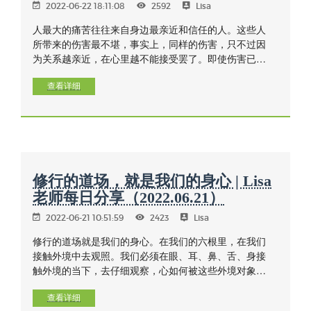
2022-06-22 18:11:08
2592
Lisa
人最大的痛苦往往来自身边最亲近和信任的人。这些人
所带来的伤害最不堪，事实上，同样的伤害，只不过因
为关系越亲近，在心里越不能接受罢了。即使伤害已过
去很久，有些受害者仍然记忆犹新，陷入受害的情绪之
中不能自拔，这无异于是用别人的错误来惩罚自己的一
查看详细
生。放下别人的错，需要心境的改变和心的度量，解脱
的是自己的心，看起来是原谅别人，其实是放过自己。
修行的道场，就是我们的身心 | Lisa
老师每日分享（2022.06.21）
2022-06-21 10:51:59
2423
Lisa
修行的道场就是我们的身心。在我们的六根里，在我们
接触外境中去观照。我们必须在眼、耳、鼻、舌、身接
触外境的当下，去仔细观察，心如何被这些外境对象引
发出不同的反应，而这些反应又如何构成我们一连串的
行为，以及一连串的喜恶、分别的制约反应。修行就是
查看详细