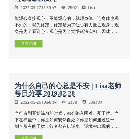
2022-05-27 15:59:47
2502
Lisa
能观心直接观心；不能观心的，就观身体；连身体也观
不到的，就先修定，修定是为了让心有力量去观身，观
身是为了看到心，观心是为了觉悟诸法实相。因此，初
学者要知道自己为什么要在触和感受上觉知了。
查看详细
为什么自己的心总是不安 | Lisa老师
每日分享 2019.02.28
2022-05-26 10:58:34
2388
Lisa老师
当行者刚开始练习的时候，都会陷入困难、受干扰。当
下在禅坐中，你是如何安然自处？你是如何渡过这一
刻？所有的干扰，行者都在扒逆水，逆境中出现的，都
是会过去的，当行者陷溺在其中，心想退出这节禅修。
查看详细