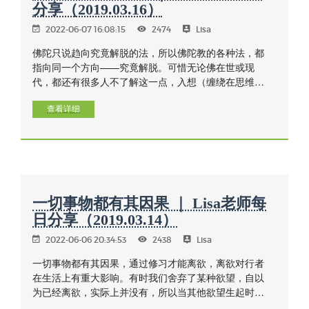
分享（2019.03.16）
2022-06-07 16:08:15
2474
Lisa
佛陀只说趋向究竟解脱的法，所以佛陀教的各种法，都
指向同一个方向——究竟解脱。可惜无论佛在世或现
代，都还有很多人不了解这一点，入想（缠绕在思维
里）和所求的多。涅槃是无明的止息，苦的止息；止息
是指思想的止息，感受的止息，止息就是让三种贪爱：
查看详细
欲爱、有爱、无有爱——这是生死轮回的主要原因——
得以止息。
一切事物都有其因果 ｜ Lisa老师每
日分享（2019.03.14）
2022-06-06 20:34:53
2438
Lisa
一切事物都有其因果，通过修习才能离欲，离欲对行者
在生活上有重大影响。有时我们舍弃了某种欲望，自以
为已经离欲，实际上并没有，所以当其他欲望生起时，
不要感到讶异，因欲望未完全出离。所以仍要持续努力