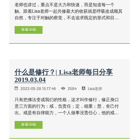
老师也讲过，重点不是大力和快速，而是知道每一个
触。跟着Lisa老师一起共修最大的收获就是呼吸改成顺其
自然，专注于对触的察觉，不去追求既定的形式和目
标。开始比较慢，中后段进入半自动呼吸后，速度好像
是自己上去的，不要刻意调整和加快速度。重要的是感
查看详细
觉到每一个触，速度和节奏自然形成。
什么是修行？| Lisa老师每日分享
2019.03.04
2022-05-28 15:17:46
2584
Lisa老师
只有把佛法变成我们的性格，这才叫作修行，修正身口
意三方面的行为：戒，负责任；定，稳重；慧，舍己付
出。戒是有自律能力，一个人做事没责任心，他的戒一
定不好，衡量一个人的戒是否能持，是自律。定不只是
禅定，工作时专心，身心不离，时刻念住己身，喜不喜
查看详细
欢也要做，不论身心的感受如何，都不让心动摇，这就
是定的培养。慧不是指耳聪目明，头脑灵敏，舌灿莲