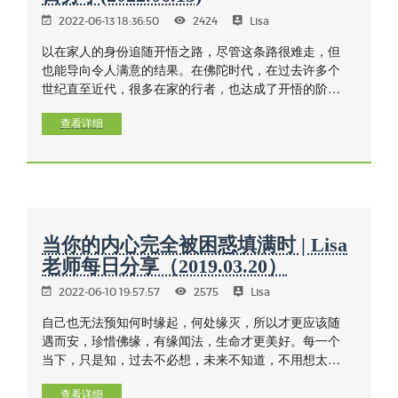
2022-06-13 18:36:50
2424
Lisa
以在家人的身份追随开悟之路，尽管这条路很难走，但
也能导向令人满意的结果。在佛陀时代，在过去许多个
世纪直至近代，很多在家的行者，也达成了开悟的阶
段，证果的人也不少。
查看详细
当你的内心完全被困惑填满时 | Lisa
老师每日分享（2019.03.20）
2022-06-10 19:57:57
2575
Lisa
自己也无法预知何时缘起，何处缘灭，所以才更应该随
遇而安，珍惜佛缘，有缘闻法，生命才更美好。每一个
当下，只是知，过去不必想，未来不知道，不用想太
多，死执不放，浪费时间。
查看详细