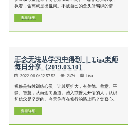
执着，舍离就是出世间。不被自己的念头所编织的情境
所束缚，就断绝了生出烦恼的因，自然也没有了烦恼这
个果
查看详细
正念无法从学习中得到 ｜ Lisa老师
每日分享（2019.03.10）
2022-06-03 12:57:52
2374
Lisa
禅修是持续训练心灵，让其更扩大，有美德、善意、平
静、智慧，从而迈向圣道。踏入或瞥见开悟的人，认识
和信念是坚定的。今天你有在修行的路上吗？觉察心。
查看详细