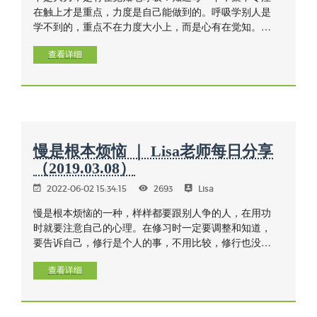
在触上才是重点，力度是自己能做到的。呼吸学别人是
学不到的，重点不在力度大小上，而是心有在觉知。每
一个人身体都是自己的（有个体差异的），力度也要与
精进力相匹配，过了头大力或没力都不是中道，中道才
查看详细
能培养正定。
慢是根本烦恼 ｜ Lisa老师每日分享
（2019.03.08）
2022-06-02 15:34:15
2693
Lisa
慢是根本烦恼的一种，样样都要跟别人争的人，在用功
时就要注意自己的心理。在修习时一定要调整和知道，
要告诉自己，修行是个人的事，不用比较，修行也没有
第一名、第二名。世间的某些利益也许可以争取或用不
合理的方法得到，但修行绝对不能，修行是要将自己的
查看详细
整个心打开来看的，愈真诚地对待自己的心，就愈能用
到方法，把功夫用好