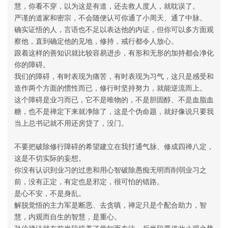
慧，你看不穿，以为这是有道，还去救人度人，就耽误了。
严谨的道家和密宗，不会随便认可你通了小周天、通了中脉。
确实证悟的人，言语也不足以表达他的内证，但你可以多方面观
察他，直到确定他的见地，修持，戒行都令人放心。
跟着这样的善知识就比较容易进步，有形和无形的加持都会净化
你的障碍。
我们的障碍，有时表现为痛苦，有时表现为习气，这只是感受和
造作两个方面的惯性而已，修行时坚持努力，就能逆流而上。
这个障碍是业习而已，它不是唯物的，不是胆固醇、不是血脂血
糖，也不是禅定下来就净除了，这是个伪命题，就好像说只要我
当上总书记就不用还房贷了，没门。
不要把破除修行障碍的希望建立在我打通气脉、修成四禅八定，
这是不切实际的妄想。
你没有认识到业习的过患和用心智破除愚痴无明而削弱业习之
前，没有正定，有定也是邪定，很可怕的错路。
是心不安，不是身乱。
解脱觉悟的主力军是断恶、去贪嗔，禅定只是个配合助力，智
慧，内观而自生的智慧，是重心。
孙伦禅法就在前半段培养了觉知而专注，后半段要借此止观之势