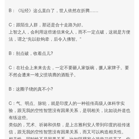
B：《坛经》这么直白了，世人依然在折腾……
C：跟陌生人群，那还是合十走路为好。
上智之人，会利用这些迷信来化人，而不一定点破，这就是方便
法，谓之“先以欲钩牵，后令入佛智。”
B：别点破，收着点儿?
C：在社会上来来去去，一定不要砸人家饭碗，撅人家牌子。要
不然会遭来一堆义愤填膺的酒瓶子。
B：这圈子绕的真不小?
C：气、明点、脉轮，就是印度人的一种祖传高级人体科学实
验，跟无我的空性智慧没有因果关系，是弱相关，比如说外道也
有练这些。
类似的，咒术、祈祷和供祭，是上古雅利安人带到印度的祖传迷
信，跟无我的空性智慧没有因果关系，而又可以构造相关性。
相关性、同时性不是因果关系。比如隔壁家小孩学习提高了，你