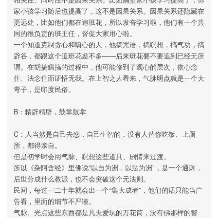
家小孩学习随后也提高了，这不是因果关系。因果关系还隐藏在
更远处，比如他们都在追班花，所以发奋学习啦，他们有一个共
同的很负责的班主任，督促大家用心啦。
一个知道克制贪心和嗔心的人，他搞咒语，搞瞑想，搞气功，搞
辟谷，都跟这个追班花差不多——后来班花要不要追到已经无所
谓。在胡搞瞎搞的过程中，他可能修到了观心的层次，依心念
住、法念住而证悟无我。在上智之人看来，气脉明点就是一个大
弯子，是印度民俗。
B：精辟精辟，鼓掌鼓掌
C：人当然是自己去惑，自己生智的，没有人替你吃饭、上厕
所，都得亲自。
但是初学时会用气脉、瞑想这些道具、剧情来过渡。
所以《杂阿含经》里佛说“以自为洲，以法为洲”，是一个通则，
后世分成什么教派，也不会突破这个元法则。
民间，每过一二十年就会出一个“集大成者”，他们的话只能当广
告看，里面的细节不严谨。
气脉、光点这些东西都是凡夫爱玩的万花筒，没有佛那样的智