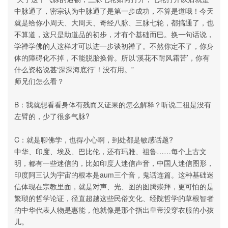
中脉通了，密宗认为中脉通了是第一步成功，不算是道哦！今天
就是给你小周天、大周天、奇经八脉、三脉七轮，都搞通了，也
不算道，这只是助道品的初步，才有个基础而巳。换一句话说，
学禅学佛的人这样才可以进一步谈初禅了。不然你定不了，你身
体的障碍化不掉，不能脱胎换骨。所以‘溪花不耐风霜苦’，你有
什么资格说甚‘深深海底行’！没有用。”
师兄们怎么看？
B：我就想看看身体有残而又证果的怎么解释？听说二祖是没有
左臂的，少了很多气脉?
C：就是聊佛学，也得小心啊，到处都是敏感话题?
中华、印度、埃及、巴比伦，还有玛雅、祖鲁……每个上古文
明，都有一些迷信的，比如印度人迷信声音，中国人迷信图形，
印度阿三认为宇宙的根本是aum三个音，鬼话连篇。这种基础迷
信体现在宗教里面，就是对声、光、图的图腾崇拜，更可怕的是
繁琐的哲学论证，径直超越这些民俗文化、经院哲学的草根智者
的中华代表人物是惠能，他就像是那个指出皇帝没穿衣服的小孩
儿。