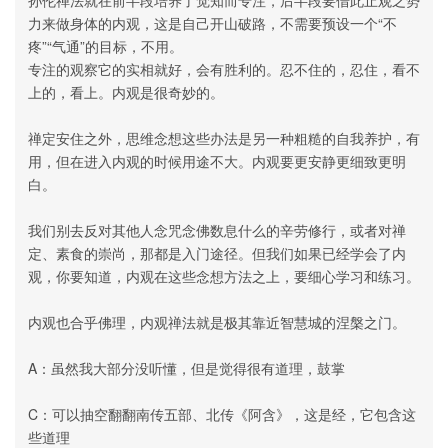
力来做身体的内观，这是自己开山破路，不需要预设一个“不
疼”“气通”的目标，不用。
专注的观察它的实相就好，会有胜利的。忍不住的，忍住，看不
上的，看上。内观是很奇妙的。
禅定安住之外，思维念想这些办法是另一种粗糙的自我养护，有
用，但在进入内观的时候用途不大。内观要更安静更细致更明
白。
我们别去反对其他人念咒念佛数息什么的辛劳修行，或者对禅
定、素食的崇尚，那都是入门途径。但我们如果已经学会了内
观，你要知道，内观在这些念想方法之上，要细心学习和练习。
内观也合乎佛理，内观禅法就是极其靠近智慧城的涅槃之门。
A：虽然我大部分没听懂，但是觉得很有道理，鼓掌
C：可以抽空翻翻南传五部、北传《阿含》，这是经，它包含这
些道理