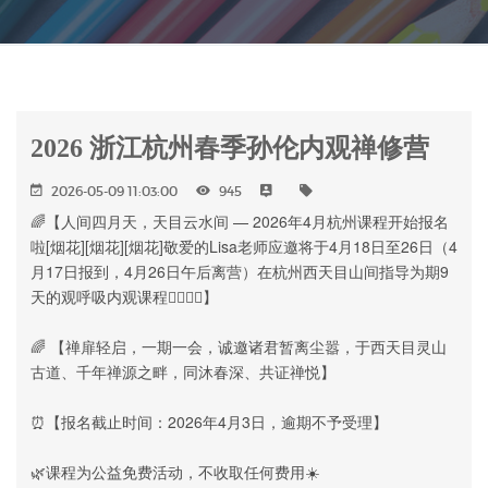
2026 浙江杭州春季孙伦内观禅修营
2026-05-09 11:03:00
945
🌈【人间四月天，天目云水间 — 2026年4月杭州课程开始报名
啦[烟花][烟花][烟花]敬爱的Lisa老师应邀将于4月18日至26日（4
月17日报到，4月26日午后离营）在杭州西天目山间指导为期9
天的观呼吸内观课程🧘‍♂🧘‍♀】
🌈 【禅扉轻启，一期一会，诚邀诸君暂离尘嚣，于西天目灵山
古道、千年禅源之畔，同沐春深、共证禅悦】
⏰【报名截止时间：2026年4月3日，逾期不予受理】
🌿课程为公益免费活动，不收取任何费用☀️