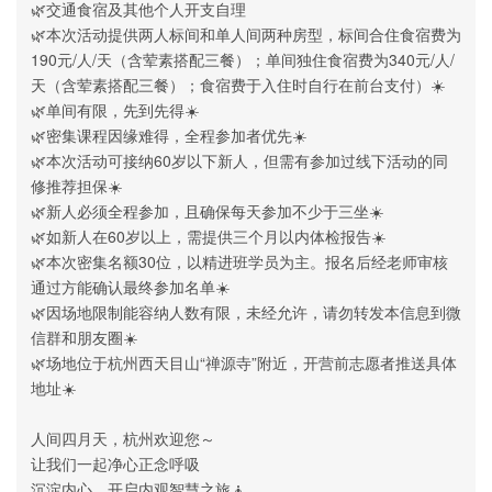
🌿交通食宿及其他个人开支自理
🌿本次活动提供两人标间和单人间两种房型，标间合住食宿费为
190元/人/天（含荤素搭配三餐）；单间独住食宿费为340元/人/
天（含荤素搭配三餐）；食宿费于入住时自行在前台支付）☀️
🌿单间有限，先到先得☀️
🌿密集课程因缘难得，全程参加者优先☀️
🌿本次活动可接纳60岁以下新人，但需有参加过线下活动的同
修推荐担保☀️
🌿新人必须全程参加，且确保每天参加不少于三坐☀️
🌿如新人在60岁以上，需提供三个月以内体检报告☀️
🌿本次密集名额30位，以精进班学员为主。报名后经老师审核
通过方能确认最终参加名单☀️
🌿因场地限制能容纳人数有限，未经允许，请勿转发本信息到微
信群和朋友圈☀️
🌿场地位于杭州西天目山“禅源寺”附近，开营前志愿者推送具体
地址☀️
人间四月天，杭州欢迎您～
让我们一起净心正念呼吸
沉淀内心，开启内观智慧之旅🧘‍