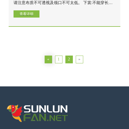
请注意布质不可透视及领口不可太低。 下裳:不能穿长
裤，要穿适合打坐之宽松长裙（适宜如缅甸女士一般穿
着长及脚眼之长裙或longyi）。 不宜穿丝袜或袜裤。 披
查看详细
肩 太阳帽、墨镜、雨伞、扇子
«
1
2
»